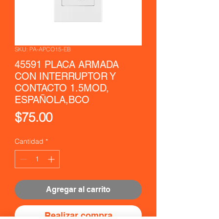
SKU: PA-APCO15-EB
45591 PLACA ARMADA
CON INTERRUPTOR Y
CONTACTO 1.5MOD,
ESPAÑOLA,BCO
Precio
$75.00
Cantidad
*
Agregar al carrito
Realizar compra