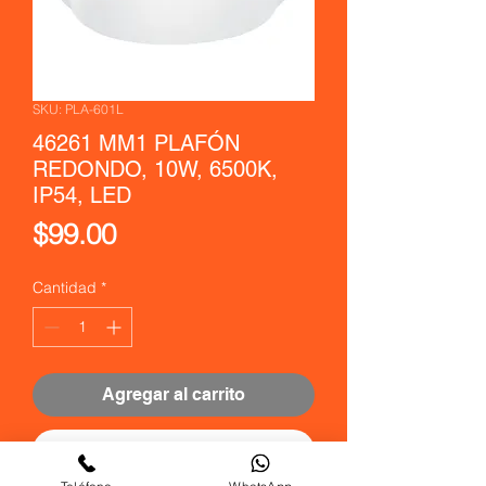
SKU: PLA-601L
46261 MM1 PLAFÓN
REDONDO, 10W, 6500K,
IP54, LED
Precio
$99.00
Cantidad
*
Agregar al carrito
Realizar compra