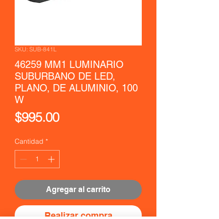
SKU: SUB-841L
46259 MM1 LUMINARIO
SUBURBANO DE LED,
PLANO, DE ALUMINIO, 100
W
Precio
$995.00
Cantidad
*
Agregar al carrito
Realizar compra