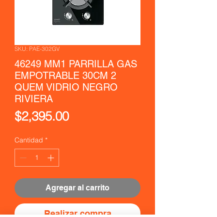
SKU: PAE-302GV
46249 MM1 PARRILLA GAS
EMPOTRABLE 30CM 2
QUEM VIDRIO NEGRO
RIVIERA
Precio
$2,395.00
Cantidad
*
Agregar al carrito
Realizar compra