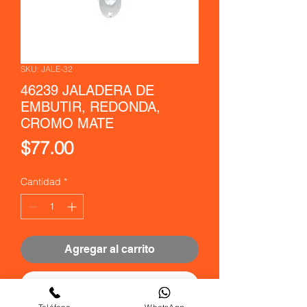
SKU: JALE-32
46239 JALADERA DE
EMBUTIR, REDONDA,
CROMO MATE
Precio
$77.00
Cantidad
*
Agregar al carrito
Realizar compra