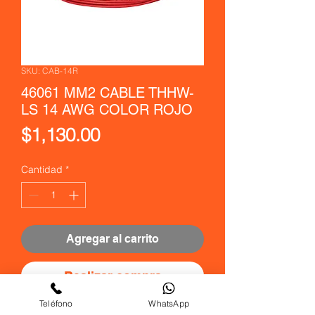
SKU: CAB-14R
46061 MM2 CABLE THHW-
LS 14 AWG COLOR ROJO
Precio
$1,130.00
Cantidad
*
Agregar al carrito
Realizar compra
Teléfono
WhatsApp