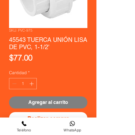
SKU: PVC-975
45543 TUERCA UNIÓN LISA
DE PVC, 1-1/2'
Precio
$77.00
Cantidad
*
Agregar al carrito
Realizar compra
Teléfono
WhatsApp