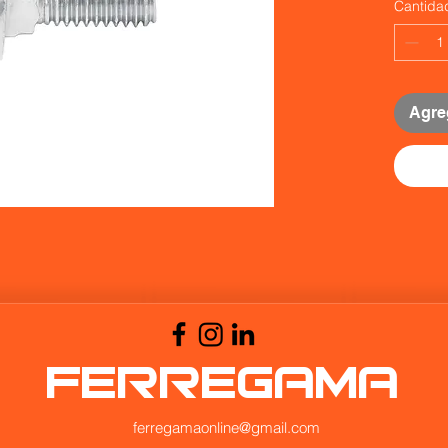
Cantida
Agreg
FERREGAMA
ferregamaonline@gmail.com