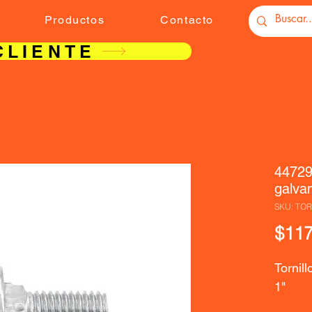
Productos
Contacto
CLIENTE
44729
galvan
SKU: TOR
$117
Tornill
1"