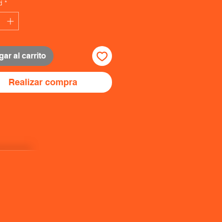
d
*
ar al carrito
Realizar compra