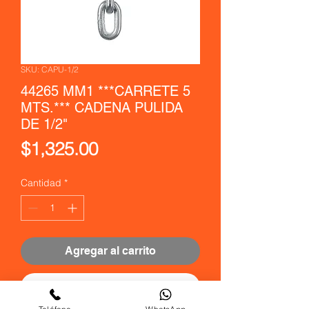
SKU: CAPU-1/2
44265 MM1 ***CARRETE 5
MTS.*** CADENA PULIDA
DE 1/2"
Precio
$1,325.00
Cantidad
*
Agregar al carrito
Realizar compra