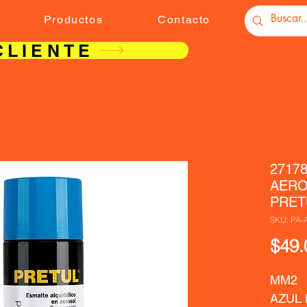
Productos
Contacto
CLIENTE
2717
AERO
PRET
SKU: PA-
$49.
MM2  
AZUL