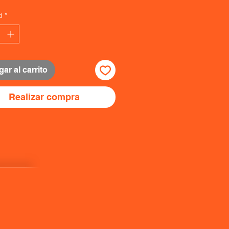
d
*
ar al carrito
Realizar compra