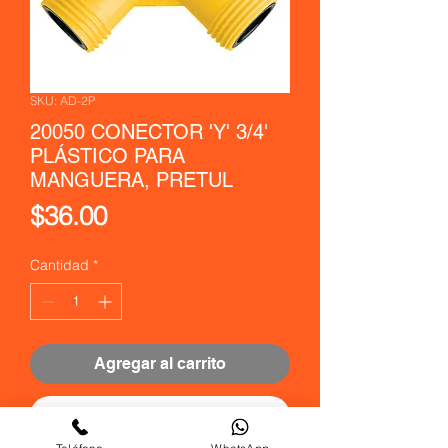
SKU: AD-2P
20050 CONECTOR 'Y' 3/4'
PLÁSTICO PARA
MANGUERA, PRETUL
Precio
$36.00
Cantidad
*
Agregar al carrito
Realizar compra