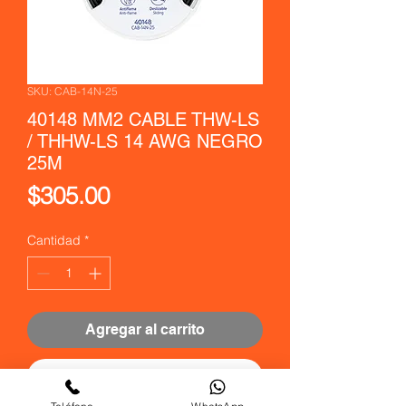
SKU: CAB-14N-25
40148 MM2 CABLE THW-LS
/ THHW-LS 14 AWG NEGRO
25M
Precio
$305.00
Cantidad
*
Agregar al carrito
Realizar compra