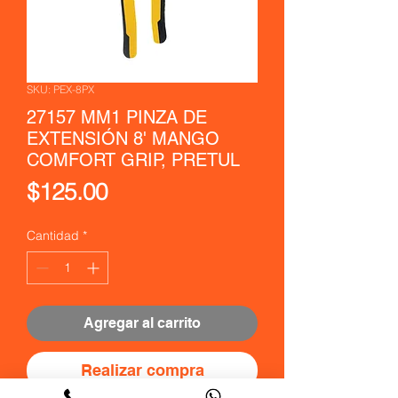
SKU: PEX-8PX
27157 MM1 PINZA DE
EXTENSIÓN 8' MANGO
COMFORT GRIP, PRETUL
Precio
$125.00
Cantidad
*
Agregar al carrito
Realizar compra