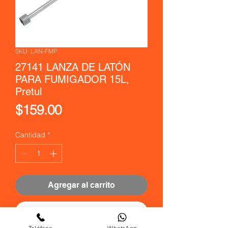
SKU: LAN-FMP
27141 LANZA DE LATÓN
PARA FUMIGADOR 15L,
Pretul
Precio
$159.00
Cantidad
*
Agregar al carrito
Realizar compra