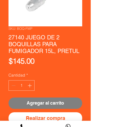
SKU: BOQ-FMP
27140 JUEGO DE 2
BOQUILLAS PARA
FUMIGADOR 15L, PRETUL
Precio
$145.00
Cantidad
*
Agregar al carrito
Realizar compra