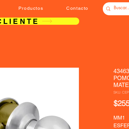
Productos
Contacto
CLIENTE
4346
POMO
MATE
SKU: CEP
$255
MM1  
ESFE