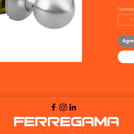
Cantida
Agreg
FERREGAMA