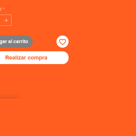
d
*
ar al carrito
Realizar compra