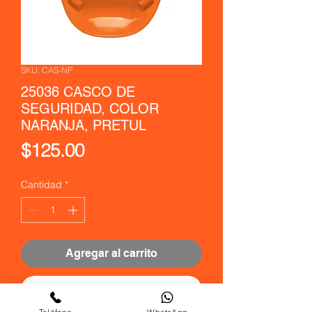
SKU: CAS-NP
25036 CASCO DE
SEGURIDAD, COLOR
NARANJA, PRETUL
Precio
$125.00
Cantidad
*
Agregar al carrito
Realizar compra