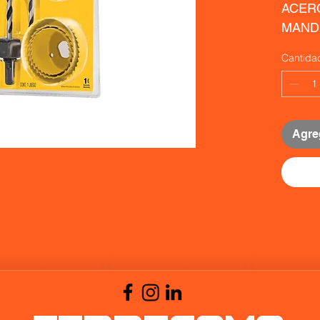
ACERO
MAND
Cantida
Agreg