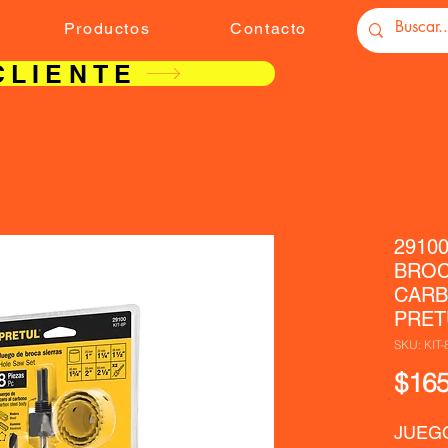
Productos
Contacto
CLIENTE
2910
BROC
CARB
PRET
SKU: KIT-
$165
JUEGO