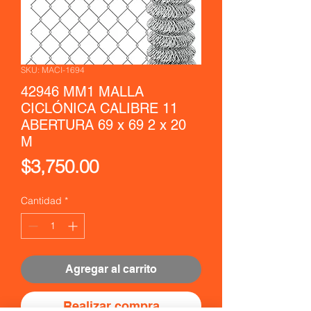
SKU: MACI-1694
42946 MM1 MALLA
CICLÓNICA CALIBRE 11
ABERTURA 69 x 69 2 x 20
M
Precio
$3,750.00
Cantidad
*
Agregar al carrito
Realizar compra