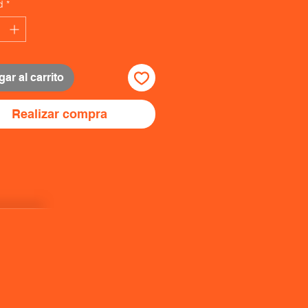
d
*
ar al carrito
Realizar compra