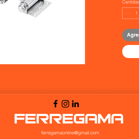
Cantida
Agreg
FERREGAMA
ferregamaonline@gmail.com