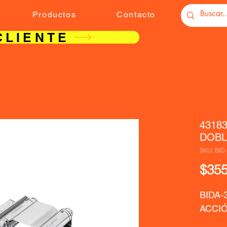
Productos
Contacto
CLIENTE
4318
DOBL
SKU: BID
$355
BIDA-
ACCI