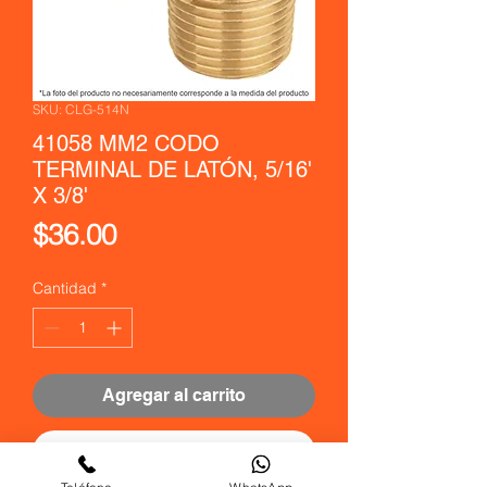
SKU: CLG-514N
41058 MM2 CODO
TERMINAL DE LATÓN, 5/16'
X 3/8'
Precio
$36.00
Cantidad
*
Agregar al carrito
Realizar compra