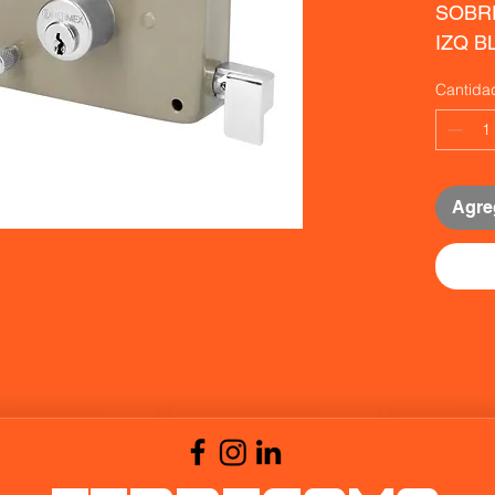
SOBRE
IZQ B
Cantida
Agreg