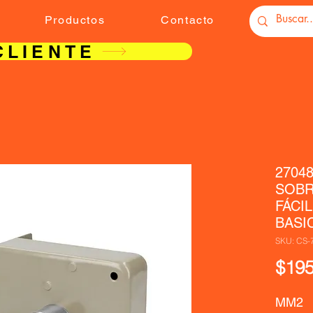
Productos
Contacto
CLIENTE
2704
SOBR
FÁCI
BASI
SKU: CS-
$195
MM2  