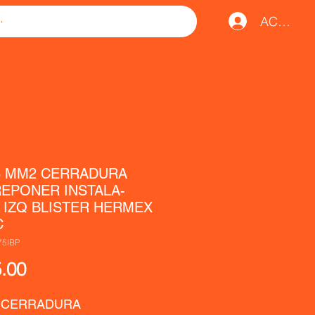
ACCESO
8 MM2 CERRADURA
EPONER INSTALA-
L IZQ BLISTER HERMEX
C
75IBP
Precio
.00
 CERRADURA 