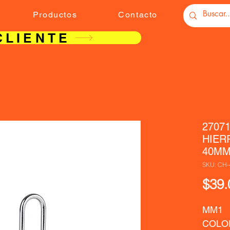
Productos
Contacto
CLIENTE
2707
HIER
40MM
SKU: CH-
$39.
MM1  
COLOR