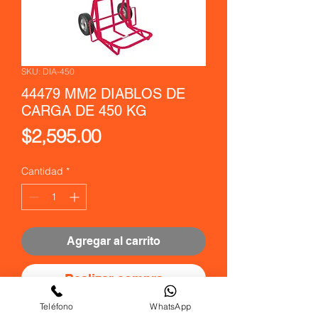
SKU: DIA-450
44479 MM2 DIABLOS DE
CARGA DE 450 KG
Precio
$2,595.00
Cantidad
*
Agregar al carrito
Realizar compra
Teléfono
WhatsApp