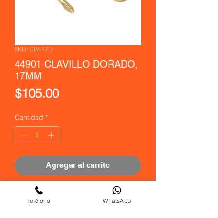
SKU: CLV-17D
44901 CLAVILLO DORADO,
17MM
Precio
$105.00
Cantidad
*
Agregar al carrito
Realizar compra
Teléfono
WhatsApp