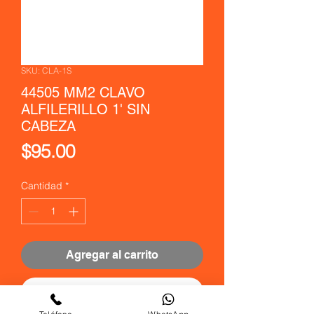
SKU: CLA-1S
44505 MM2 CLAVO
ALFILERILLO 1' SIN
CABEZA
Precio
$95.00
Cantidad
*
Agregar al carrito
Realizar compra