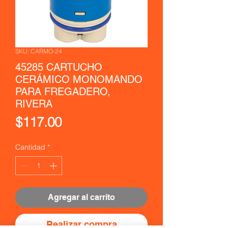
SKU: CARMO-24
45285 CARTUCHO
CERÁMICO MONOMANDO
PARA FREGADERO,
RIVERA
Precio
$117.00
Cantidad
*
Agregar al carrito
Realizar compra