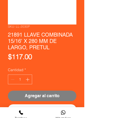
SKU: LL-2030P
21891 LLAVE COMBINADA
15/16' X 280 MM DE
LARGO, PRETUL
Precio
$117.00
Cantidad
*
Agregar al carrito
Realizar compra