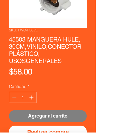
SKU: FWC-P30VL
45503 MANGUERA HULE,
30CM,VINILO,CONECTOR
PLÁSTICO,
USOSGENERALES
Precio
$58.00
Cantidad
*
Agregar al carrito
Realizar compra