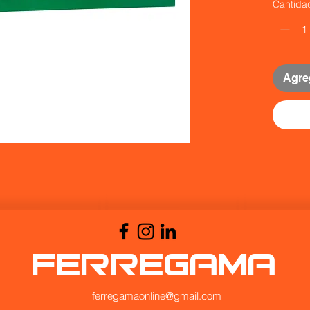
Cantida
Agreg
FERREGAMA
ferregamaonline@gmail.com