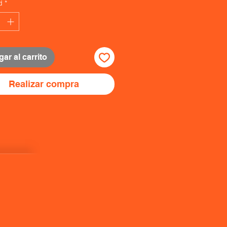
d
*
ar al carrito
Realizar compra