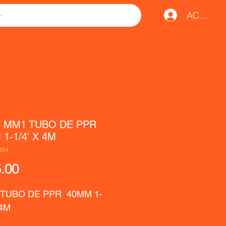
ACCESO
4 MM1 TUBO DE PPR
1-1/4' X 4M
004
Precio
.00
 TUBO DE PPR  40MM 1-
 4M