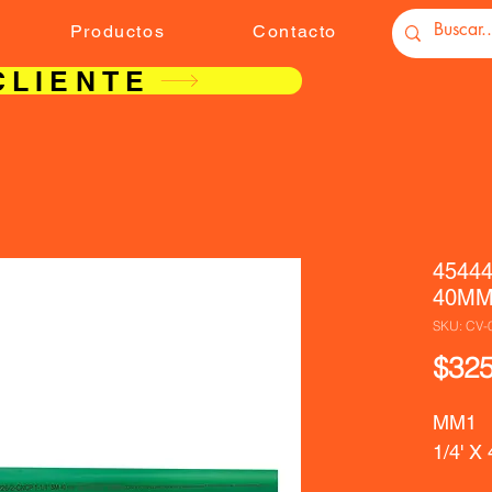
Productos
Contacto
CLIENTE
4544
40MM 
SKU: CV-
$325
MM1  
1/4' X