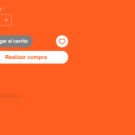
d
*
ar al carrito
Realizar compra