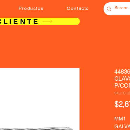
Productos
Contacto
CLIENTE
44836
CLAV
P/CO
SKU: CL
$2,8
MM1   
GALVA