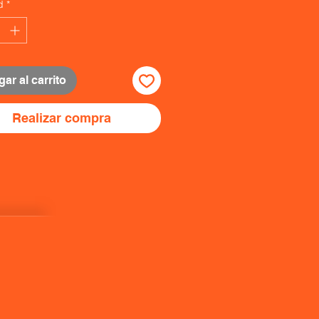
d
*
ar al carrito
Realizar compra