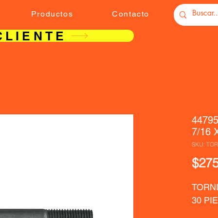
Productos
Contacto
CLIENTE
4479
7/16 
SKU: TOR
$275
TORNIL
30 PI