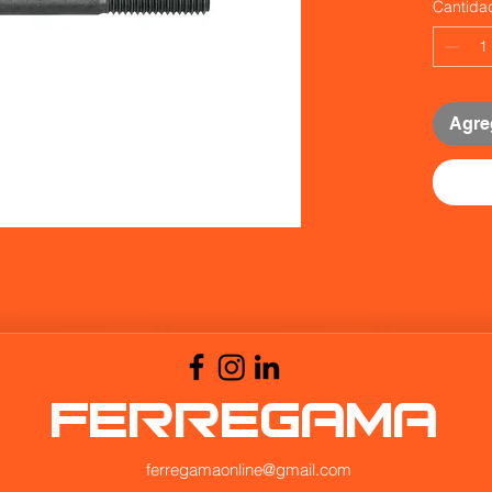
Cantida
Agreg
FERREGAMA
ferregamaonline@gmail.com