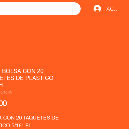
ACCESO
7 BOLSA CON 20
ETES DE PLASTICO
FI
-5/16PA
Precio
00
 CON 20 TAQUETES DE 
CO 5/16'  FI