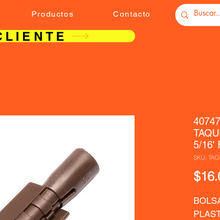
Productos
Contacto
CLIENTE
4074
TAQU
5/16' 
SKU: TAQ
$16.
BOLSA
PLASTI