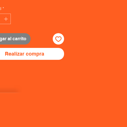
d
*
ar al carrito
Realizar compra