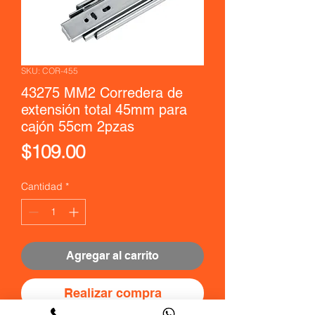
SKU: COR-455
43275 MM2 Corredera de
extensión total 45mm para
cajón 55cm 2pzas
Precio
$109.00
Cantidad
*
Agregar al carrito
Realizar compra