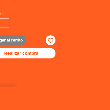
d
*
ar al carrito
Realizar compra