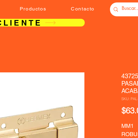
Productos
Contacto
CLIENTE
4372
PASA
ACAB
SKU: PAL
$63.
MM1  
ROBU