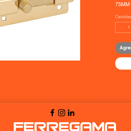
75MM
Cantida
Agreg
FERREGAMA