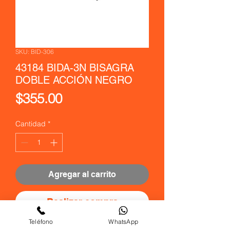
SKU: BID-306
43184 BIDA-3N BISAGRA
DOBLE ACCIÓN NEGRO
Precio
$355.00
Cantidad
*
Agregar al carrito
Realizar compra
Teléfono
WhatsApp