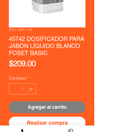
SKU: ABP-11B
45742 DOSIFICADOR PARA
JABÓN LÍQUIDO BLANCO
FOSET BASIC
Precio
$209.00
Cantidad
*
Agregar al carrito
Realizar compra