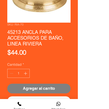
SKU: RIA-70
45213 ANCLA PARA
ACCESORIOS DE BAÑO,
LINEA RIVIERA
Precio
$44.00
Cantidad
*
Agregar al carrito
Realizar compra