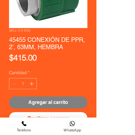
SKU: CV-606
45455 CONEXIÓN DE PPR,
2', 63MM, HEMBRA
Precio
$415.00
Cantidad
*
Agregar al carrito
Realizar compra
Teléfono
WhatsApp