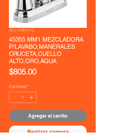
SKU: AQM-51G
45355 MM1 MEZCLADORA
P/LAVABO,MANERALES
CRUCETA,CUELLO
ALTO,ORO,AQUA
Precio
$805.00
Cantidad
*
Agregar al carrito
Realizar compra