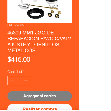
SKU: VW-059
45309 MM1 JGO DE
REPARACION P/WC C/VALV
AJUSTE Y TORNILLOS
METALICOS
Precio
$415.00
Cantidad
*
Agregar al carrito
Realizar compra