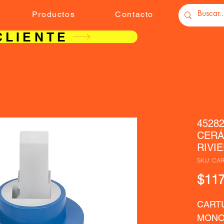
Productos
Contacto
CLIENTE
4528
CERÁ
RIVI
SKU: CA
$117
CART
MONO