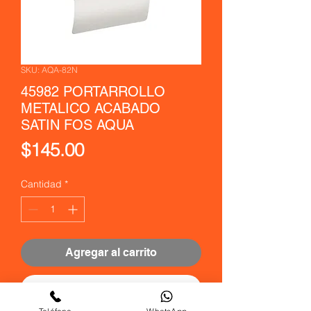
SKU: AQA-82N
45982 PORTARROLLO
METALICO ACABADO
SATIN FOS AQUA
Precio
$145.00
Cantidad
*
Agregar al carrito
Realizar compra