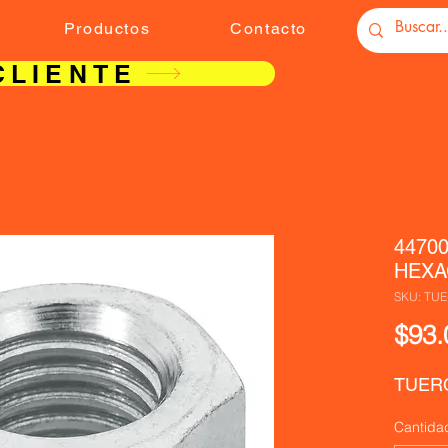
Productos
Contacto
CLIENTE
4470
HEXA
SKU: TUE
$93.
TUER
Cantida