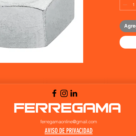
Agreg
FERREGAMA
ferregamaonline@gmail.com
AVISO DE PRIVACIDAD