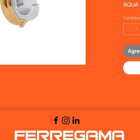
AQUA
Cantida
Agreg
FERREGAMA