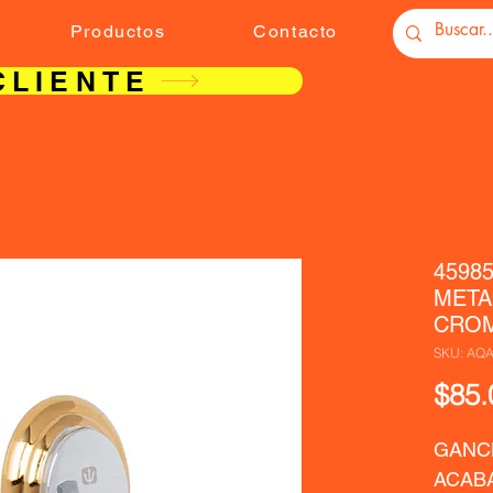
Productos
Contacto
CLIENTE
4598
META
CROM
SKU: AQ
$85.
GANCH
ACAB