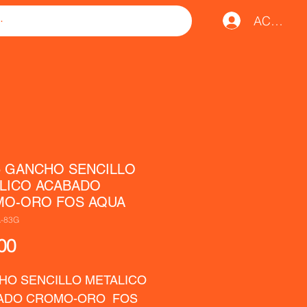
ACCESO
5 GANCHO SENCILLO
LICO ACABADO
O-ORO FOS AQUA
A-83G
Precio
00
O SENCILLO METALICO 
ADO CROMO-ORO  FOS 