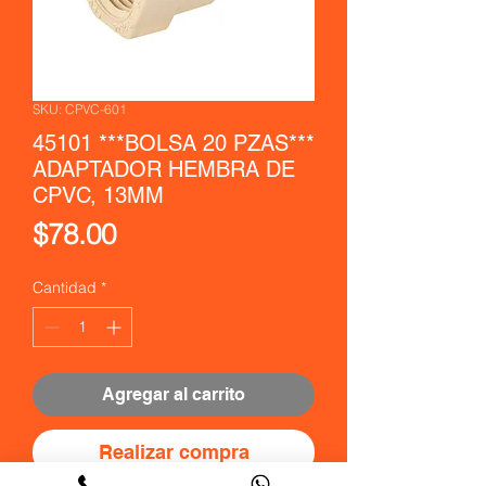
SKU: CPVC-601
45101 ***BOLSA 20 PZAS***
ADAPTADOR HEMBRA DE
CPVC, 13MM
Precio
$78.00
Cantidad
*
Agregar al carrito
Realizar compra