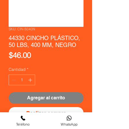
SKU: CIN-5040N
44330 CINCHO PLÁSTICO,
50 LBS, 400 MM, NEGRO
Precio
$46.00
Cantidad
*
Agregar al carrito
Realizar compra
Teléfono
WhatsApp