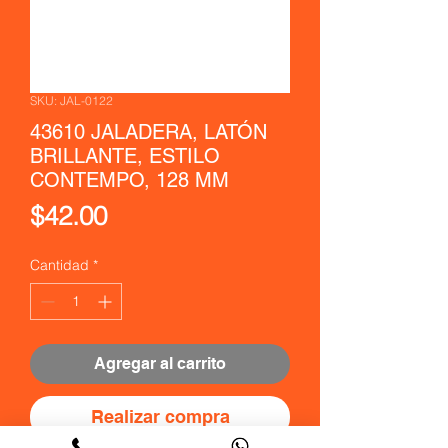
SKU: JAL-0122
43610 JALADERA, LATÓN
BRILLANTE, ESTILO
CONTEMPO, 128 MM
Precio
$42.00
Cantidad
*
Agregar al carrito
Realizar compra