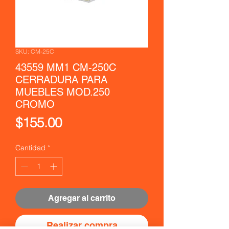
SKU: CM-25C
43559 MM1 CM-250C
CERRADURA PARA
MUEBLES MOD.250
CROMO
Precio
$155.00
Cantidad
*
Agregar al carrito
Realizar compra