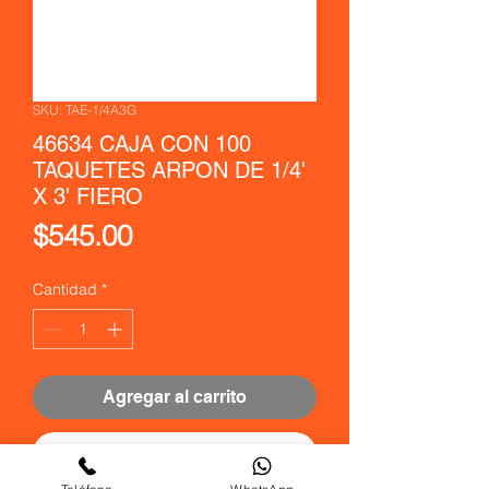
SKU: TAE-1/4A3G
46634 CAJA CON 100
TAQUETES ARPON DE 1/4'
X 3' FIERO
Precio
$545.00
Cantidad
*
Agregar al carrito
Realizar compra